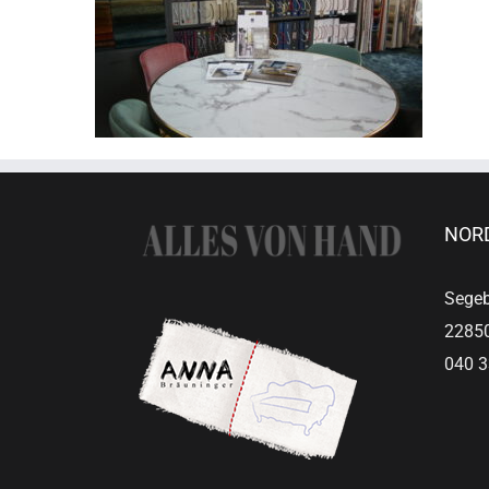
NOR
Segeb
22850
040 3